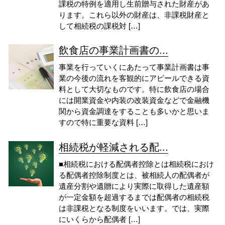
課税の特例を適用し生前贈与された財産があ
ります。これら以外の財産は、非課税財産と
して相続税の課税対 […]
飲食店の事業計画書の...
事業を行っていくにあたって事業計画書は事
業の今後の流れを客観的にアピールできる資
料として大切なものです。特に飲食店の場合
には開業資金や内装の改装資金などで金融機
関から資金調達をすることも多いかと思いま
すので特に重要な資料 […]
相続税が軽減される配...
■相続税における配偶者控除とは相続税におけ
る配偶者控除制度とは、被相続人の配偶者が
遺産分割や遺贈により実際に取得した遺産額
が一定金額を超過するまでは配偶者の相続税
は非課税となる制度をいいます。では、実際
にいくらから配偶者 […]