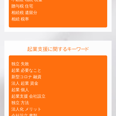
贈与税 住宅
相続税 遺留分
相続 税率
起業支援に関するキーワード
独立 失敗
起業 必要なこと
新型コロナ 融資
法人 起業 資金
起業 個人
起業支援 会社設立
独立 方法
法人化 メリット
会社設立 書類