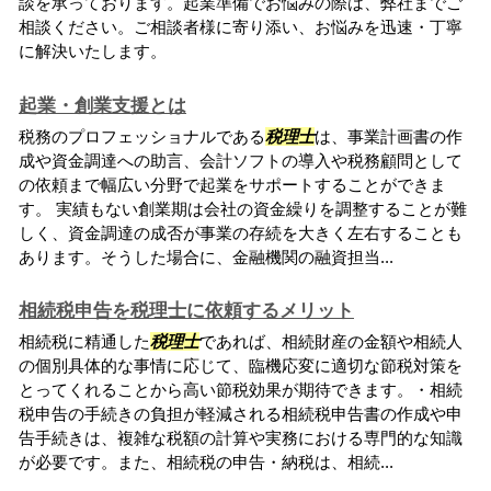
談を承っております。起業準備でお悩みの際は、弊社までご
相談ください。ご相談者様に寄り添い、お悩みを迅速・丁寧
に解決いたします。
起業・創業支援とは
税務のプロフェッショナルである
税理士
は、事業計画書の作
成や資金調達への助言、会計ソフトの導入や税務顧問として
の依頼まで幅広い分野で起業をサポートすることができま
す。 実績もない創業期は会社の資金繰りを調整することが難
しく、資金調達の成否が事業の存続を大きく左右することも
あります。そうした場合に、金融機関の融資担当...
相続税申告を税理士に依頼するメリット
相続税に精通した
税理士
であれば、相続財産の金額や相続人
の個別具体的な事情に応じて、臨機応変に適切な節税対策を
とってくれることから高い節税効果が期待できます。・相続
税申告の手続きの負担が軽減される相続税申告書の作成や申
告手続きは、複雑な税額の計算や実務における専門的な知識
が必要です。また、相続税の申告・納税は、相続...