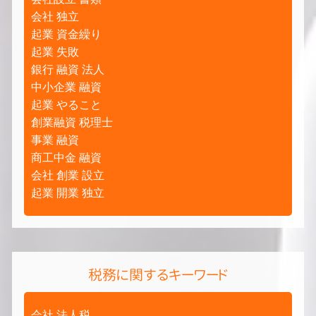
会社 独立
起業 資金繰り
起業 失敗
銀行 融資 法人
中小企業 融資
起業 やること
創業融資 税理士
事業 融資
商工中金 融資
会社 創業 設立
起業 開業 独立
税務に関するキーワード
会社 法人税