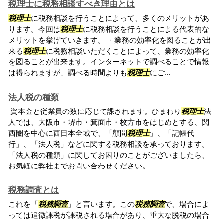
税理士に税務相談すべき理由とは
税理士
に税務相談を行うことによって、多くのメリットがあ
ります。今回は
税理士
に税務相談を行うことによる代表的な
メリットを挙げていきます。 ・業務の効率化を図ることが出
来る
税理士
に税務相談いただくことによって、業務の効率化
を図ることが出来ます。インターネットで調べることで情報
は得られますが、調べる時間よりも
税理士
にご...
法人税の種類
資本金と従業員の数に応じて課されます。ひまわり
税理士
法
人では、大阪市・堺市・箕面市・枚方市をはじめとする、関
西圏を中心に西日本全域で、「顧問
税理士
」、「記帳代
行」、「法人税」などに関する税務相談を承っております。
「法人税の種類」に関してお困りのことがございましたら、
お気軽に弊社までお問い合わせください。
税務調査とは
これを「
税務調査
」と言います。この
税務調査
で、場合によ
っては追徴課税が課税される場合があり、重大な脱税の場合