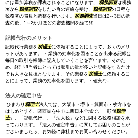
には重加算税が課税されることになります。
税務調査
は税務
署から
税務調査
をしたい旨の連絡を受け、
税務調査
の日程を
税務署の職員と調整を行います。
税務調査
当日は2～3日の調
査の後、1～2か月ほどの審査機関を経て終...
記帳代行のメリット
記帳代行業務を
税理士
に依頼することによって、多くのメリ
ットがあります。 ・業務の効率化を図ることが出来る記帳は
毎日の取引を帳簿に記入していくことを言います。そのた
め、経理担当者にとっては取引の量が多いと記帳をするだけ
でも大きな負担となります。その業務を
税理士
に依頼するこ
とによって、業務の効率化を図ります。・確実な...
法人の確定申告
ひまわり
税理士
法人では、大阪市・堺市・箕面市・枚方市を
はじめとする、関西圏を中心に西日本全域で、「顧問
税理
士
」、「記帳代行」、「法人税」などに関する税務相談を承
っております。「法人の確定申告」に関してお困りのことが
ございましたら、お気軽に弊社までお問い合わせください。