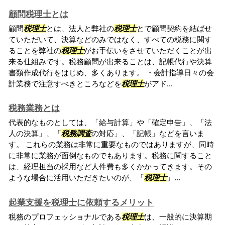
顧問税理士とは
顧問
税理士
とは、法人と弊社の
税理士
とで顧問契約を結ばせ
ていただいて、決算などのみではなく、すべての税務に関す
ることを弊社の
税理士
がお手伝いをさせていただくことが出
来る仕組みです。税務顧問が出来ることは、記帳代行や決算
書類作成代行をはじめ、多くあります。 ・会計指導日々の会
計業務で注意すべきところなどを
税理士
がアド...
税務業務とは
代表的なものとしては、「給与計算」や「確定申告」、「法
人の決算」、「
税務調査
の対応」、「記帳」などを言いま
す。 これらの業務は非常に重要なものではありますが、同時
に非常に業務が面倒なものでもあります。税務に関すること
は、経理担当の採用など人件費も多くかかってきます。その
ような場合に活用いただきたいのが、「
税理士
」...
起業支援を税理士に依頼するメリット
税務のプロフェッショナルである
税理士
は、一般的に決算期