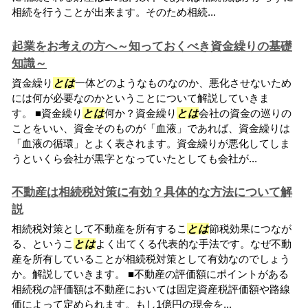
相続を行うことが出来ます。そのため相続...
起業をお考えの方へ～知っておくべき資金繰りの基礎
知識～
資金繰り
とは
一体どのようなものなのか、悪化させないため
には何が必要なのかということについて解説していきま
す。 ■資金繰り
とは
何か？資金繰り
とは
会社の資金の巡りの
ことをいい、資金そのものが「血液」であれば、資金繰りは
「血液の循環」とよく表されます。資金繰りが悪化してしま
うといくら会社が黒字となっていたとしても会社が...
不動産は相続税対策に有効？具体的な方法について解
説
相続税対策として不動産を所有するこ
とは
節税効果につなが
る、というこ
とは
よく出てくる代表的な手法です。なぜ不動
産を所有していることが相続税対策として有効なのでしょう
か。解説していきます。 ■不動産の評価額にポイントがある
相続税の評価額は不動産においては固定資産税評価額や路線
価によって定められます。もし1億円の現金を...