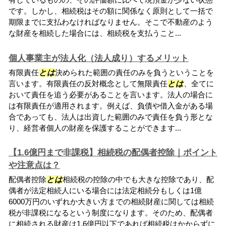
です。しかし、相続税はその額に関係なく原則として一括で
期限までに支払わなければなりません。そこで不動産のよう
な財産を相続した場合には、相続税を支払うこと...
個人事業主が法人化（法人成り）するメリット
有限責任
とは
決められた範囲の責任のみを負うということを
言います。有限責任の反対概念として無限責任
とは
、全てに
おいて責任を追う必要があることを言います。法人の場合に
は有限責任が適用されます。例えば、負債や借入金がある場
合であっても、法人は出資した範囲のみで責任を負う形とな
り、経営者個人の財産を保護することができます...
【1.6億円まで非課税】相続税の配偶者控除｜ポイント
や注意点は？
配偶者控除
とは
相続税の控除の中でも大きな控除であり、配
偶者が法定相続人にいる場合には法定相続分もしくは1億
6000万円のいずれか大きい方までの相続財産に関しては相続
税が非課税になるという制度になります。そのため、配偶者
に相続される財産は1.6億円以下であれば相続税はかからずに