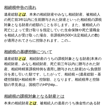
相続税申告の流れ
遺産総額
とは
、本来の相続財産やみなし相続財産、被相続人
の死亡前3年以内に生前贈与された財産といった相続税の課税
対象となる財産の総額のことを示します。また、被相続人の
死亡によって受け取りを指定していた生命保険や死亡退職金
を相続人が受け取った場合、非課税枠(500×法定相続人の数)
が適用されてさらに控除されます。この...
相続税の基礎控除について
遺産総額
とは
、相続財産のうちの課税対象となる財産(本来の
相続財産、みなし相続財産、死亡前三年以内に贈与された財
産、相続時精算課税特例を適用し贈与された財産)から負債部
分を差し引いた額です。したがって、相続税＝(遺産総額－基
礎控除額)×相続税率－控除額、となります。相続税率と控除
額の早見表は、国税庁のHP(http...
相続税の課税対象となる財産とは
本来の相続財産
とは
、被相続人の遺産のうち換金性のある財