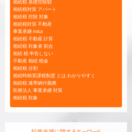
相続税 基礎控除額
相続税対策 アパート
相続税 控除 対象
相続税対策 不動産
事業承継 m&a
相続税 不動産 計算
相続税 対象者 割合
相続 税 申告しない
不動産 相続 税金
相続税 分割
相続時精算課税制度 とは わかりやすく
相続税 連帯納付義務
医療法人 事業承継 対策
相続税 対象
起業支援に関するキーワード