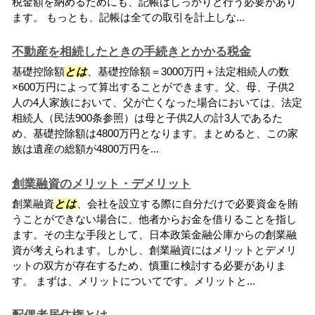
税金額を納めるためにも、記帳はしっかりと行う必要があり
ます。 もっとも、記帳は全ての取引を計上しな...
不動産を相続したときの手続きとかかる税金
基礎控除額
とは
、基礎控除額＝3000万円＋法定相続人の数
×600万円によって算出することができます。父、母、子供2
人の4人家族において、父が亡くなった場合においては、法定
相続人（民法900条参照）は母と子供2人の計3人であるた
め、基礎控除額は4800万円となります。まとめると、この家
族は遺産の総額が4800万円を...
創業融資のメリット・デメリット
創業融資
とは
、会社を設立する際に自分だけで必要資金を賄
うことができない場合に、他者からお金を借りることを指し
ます。その主な手段として、日本政策金融公庫からの創業融
資が考えられます。しかし、創業融資にはメリットとデメリ
ットの双方が存在するため、慎重に検討する必要がありま
す。 まずは、メリットについてです。メリットと...