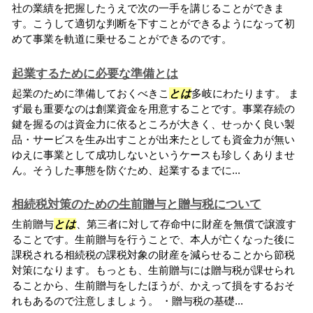
社の業績を把握したうえで次の一手を講じることができま
す。こうして適切な判断を下すことができるようになって初
めて事業を軌道に乗せることができるのです。
起業するために必要な準備とは
起業のために準備しておくべきこ
とは
多岐にわたります。 ま
ず最も重要なのは創業資金を用意することです。事業存続の
鍵を握るのは資金力に依るところが大きく、せっかく良い製
品・サービスを生み出すことが出来たとしても資金力が無い
ゆえに事業として成功しないというケースも珍しくありませ
ん。そうした事態を防ぐため、起業するまでに...
相続税対策のための生前贈与と贈与税について
生前贈与
とは
、第三者に対して存命中に財産を無償で譲渡す
ることです。生前贈与を行うことで、本人が亡くなった後に
課税される相続税の課税対象の財産を減らせることから節税
対策になります。もっとも、生前贈与には贈与税が課せられ
ることから、生前贈与をしたほうが、かえって損をするおそ
れもあるので注意しましょう。 ・贈与税の基礎...