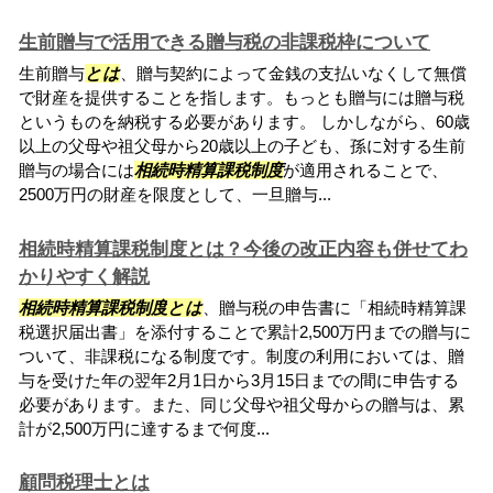
生前贈与で活用できる贈与税の非課税枠について
生前贈与
とは
、贈与契約によって金銭の支払いなくして無償
で財産を提供することを指します。もっとも贈与には贈与税
というものを納税する必要があります。 しかしながら、60歳
以上の父母や祖父母から20歳以上の子ども、孫に対する生前
贈与の場合には
相続時精算課税制度
が適用されることで、
2500万円の財産を限度として、一旦贈与...
相続時精算課税制度とは？今後の改正内容も併せてわ
かりやすく解説
相続時精算課税制度
とは
、贈与税の申告書に「相続時精算課
税選択届出書」を添付することで累計2,500万円までの贈与に
ついて、非課税になる制度です。制度の利用においては、贈
与を受けた年の翌年2月1日から3月15日までの間に申告する
必要があります。また、同じ父母や祖父母からの贈与は、累
計が2,500万円に達するまで何度...
顧問税理士とは