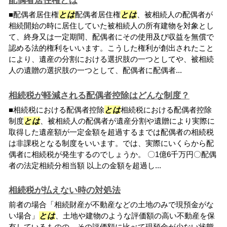
配偶者居住権とは
■配偶者居住権
とは
配偶者居住権
とは
、被相続人の配偶者が
相続開始の時に居住していた被相続人の所有建物を対象とし
て、終身又は一定期間、配偶者にその使用及び収益を無償で
認める法的権利をいいます。こうした権利が創出されたこと
により、遺産の分割における選択肢の一つとしてや、被相続
人の遺贈の選択肢の一つとして、配偶者に配偶者...
相続税が軽減される配偶者控除はどんな制度？
■相続税における配偶者控除
とは
相続税における配偶者控除
制度
とは
、被相続人の配偶者が遺産分割や遺贈により実際に
取得した遺産額が一定金額を超過するまでは配偶者の相続税
は非課税となる制度をいいます。では、実際にいくらから配
偶者に相続税が発生するのでしょうか。 〇1億6千万円〇配偶
者の法定相続分相当額 以上の金額を超過し...
相続税が払えない時の対処法
前者の場合「相続財産が不動産などの土地のみで現預金がな
い場合」
とは
、土地や建物のような評価額の高い不動産を保
有しているものの、その評価額に比べて現預金が少ない状態