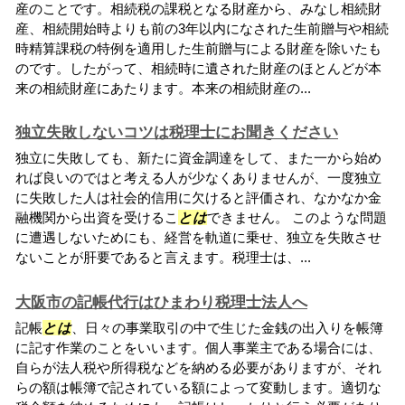
産のことです。相続税の課税となる財産から、みなし相続財
産、相続開始時よりも前の3年以内になされた生前贈与や相続
時精算課税の特例を適用した生前贈与による財産を除いたも
のです。したがって、相続時に遺された財産のほとんどが本
来の相続財産にあたります。本来の相続財産の...
独立失敗しないコツは税理士にお聞きください
独立に失敗しても、新たに資金調達をして、また一から始め
れば良いのではと考える人が少なくありませんが、一度独立
に失敗した人は社会的信用に欠けると評価され、なかなか金
融機関から出資を受けるこ
とは
できません。 このような問題
に遭遇しないためにも、経営を軌道に乗せ、独立を失敗させ
ないことが肝要であると言えます。税理士は、...
大阪市の記帳代行はひまわり税理士法人へ
記帳
とは
、日々の事業取引の中で生じた金銭の出入りを帳簿
に記す作業のことをいいます。個人事業主である場合には、
自らが法人税や所得税などを納める必要がありますが、それ
らの額は帳簿で記されている額によって変動します。適切な