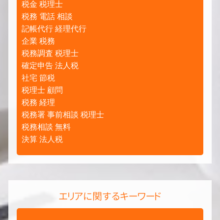
税金 税理士
税務 電話 相談
記帳代行 経理代行
企業 税務
税務調査 税理士
確定申告 法人税
社宅 節税
税理士 顧問
税務 経理
税務署 事前相談 税理士
税務相談 無料
決算 法人税
エリアに関するキーワード