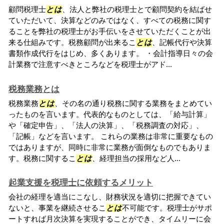
顧問税理士
とは
、法人と弊社の税理士とで顧問契約を結ばせ
ていただいて、決算などのみではなく、すべての税務に関す
ることを弊社の税理士がお手伝いをさせていただくことが出
来る仕組みです。税務顧問が出来るこ
とは
、記帳代行や決算
書類作成代行をはじめ、多くあります。 ・会計指導日々の会
計業務で注意すべきところなどを税理士がアド...
税務業務とは
税務業務
とは
、その名の通り税務に関する業務をまとめてい
ったものを言います。代表的なものとしては、「給与計算」
や「確定申告」、「法人の決算」、「税務調査の対応」、
「記帳」などを言います。 これらの業務は非常に重要なもの
ではありますが、同時に非常に業務が面倒なものでもありま
す。税務に関するこ
とは
、経理担当の採用など人...
起業支援を税理士に依頼するメリット
会社の経理を適当にこなし、財務状況を適切に把握できてい
ないと、事業を継続させるこ
とは
不可能です。税理士がサポ
ートすれば月次決算を実現することができ、タイムリーに会