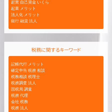
起業 自己資金 いくら
起業 メリット
法人化 メリット
銀行 融資 法人
税務に関するキーワード
記帳代行 メリット
確定申告 税務 相談
税務相談 税理士
税務調査 法人
国税局 調査
税務 代理
会社 税務
税務 法人