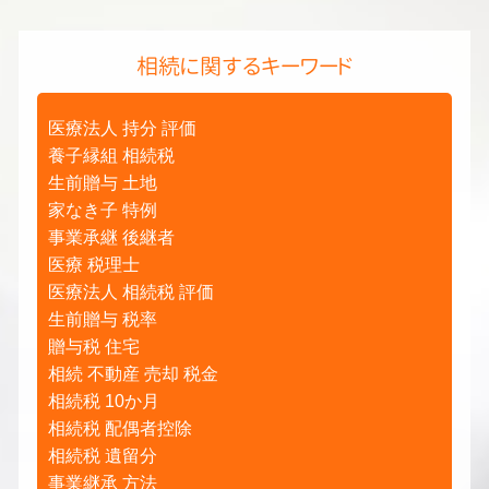
相続に関するキーワード
医療法人 持分 評価
養子縁組 相続税
生前贈与 土地
家なき子 特例
事業承継 後継者
医療 税理士
医療法人 相続税 評価
生前贈与 税率
贈与税 住宅
相続 不動産 売却 税金
相続税 10か月
相続税 配偶者控除
相続税 遺留分
事業継承 方法