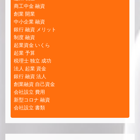
商工中金 融資
創業 開業
中小企業 融資
銀行 融資 メリット
制度 融資
起業資金 いくら
起業 予算
税理士 独立 成功
法人 起業 資金
銀行 融資 法人
創業融資 自己資金
会社設立 費用
新型コロナ 融資
会社設立 書類