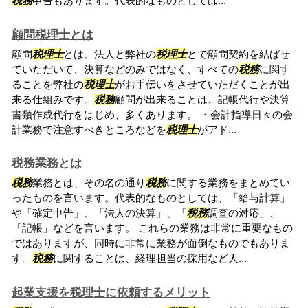
税務
申告もあります。代表的なものとしては...
顧問税理士とは
顧問
税理士
とは、法人と弊社の
税理士
とで顧問契約を結ばせ
ていただいて、決算などのみではなく、すべての
税務
に関す
ることを弊社の
税理士
がお手伝いをさせていただくことが出
来る仕組みです。
税務
顧問が出来ることは、記帳代行や決算
書類作成代行をはじめ、多くあります。 ・会計指導日々の会
計業務で注意すべきところなどを
税理士
がアド...
税務業務とは
税務
業務とは、その名の通り
税務
に関する業務をまとめてい
ったものを言います。代表的なものとしては、「給与計算」
や「確定申告」、「法人の決算」、「
税務
調査の対応」、
「記帳」などを言います。 これらの業務は非常に重要なもの
ではありますが、同時に非常に業務が面倒なものでもありま
す。
税務
に関することは、経理担当の採用など人...
起業支援を税理士に依頼するメリット