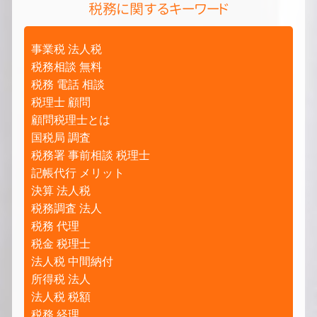
税務に関するキーワード
事業税 法人税
税務相談 無料
税務 電話 相談
税理士 顧問
顧問税理士とは
国税局 調査
税務署 事前相談 税理士
記帳代行 メリット
決算 法人税
税務調査 法人
税務 代理
税金 税理士
法人税 中間納付
所得税 法人
法人税 税額
税務 経理