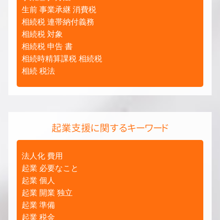
生前 事業承継 消費税
相続税 連帯納付義務
相続税 対象
相続税 申告 書
相続時精算課税 相続税
相続 税法
起業支援に関するキーワード
法人化 費用
起業 必要なこと
起業 個人
起業 開業 独立
起業 準備
起業 税金