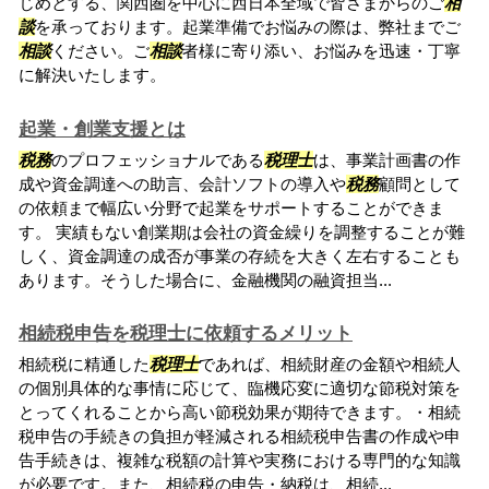
じめとする、関西圏を中心に西日本全域で皆さまからのご
相
談
を承っております。起業準備でお悩みの際は、弊社までご
相談
ください。ご
相談
者様に寄り添い、お悩みを迅速・丁寧
に解決いたします。
起業・創業支援とは
税務
のプロフェッショナルである
税理士
は、事業計画書の作
成や資金調達への助言、会計ソフトの導入や
税務
顧問として
の依頼まで幅広い分野で起業をサポートすることができま
す。 実績もない創業期は会社の資金繰りを調整することが難
しく、資金調達の成否が事業の存続を大きく左右することも
あります。そうした場合に、金融機関の融資担当...
相続税申告を税理士に依頼するメリット
相続税に精通した
税理士
であれば、相続財産の金額や相続人
の個別具体的な事情に応じて、臨機応変に適切な節税対策を
とってくれることから高い節税効果が期待できます。・相続
税申告の手続きの負担が軽減される相続税申告書の作成や申
告手続きは、複雑な税額の計算や実務における専門的な知識
が必要です。また、相続税の申告・納税は、相続...