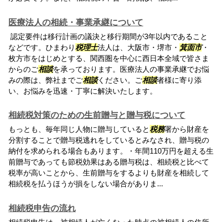
医療法人の相続・事業承継について
認定要件は移行計画の議決と移行期間が3年以内であること
などです。ひまわり
税理士
法人は、大阪市・堺市・
箕面市
・
枚方市をはじめとする、関西圏を中心に西日本全域で皆さま
からのご
相談
を承っております。医療法人の事業承継でお悩
みの際は、弊社までご
相談
ください。ご
相談
者様に寄り添
い、お悩みを迅速・丁寧に解決いたします。
相続税対策のための生前贈与と贈与税について
もっとも、毎年同じ人物に贈与していると
税務
署から財産を
分割することで贈与税逃れをしているとみなされ、贈与税の
納付を求められる場合もあります。・年間110万円を超える生
前贈与であっても節税効果はある贈与税は、相続税と比べて
税率が高いことから、生前贈与をするよりも財産を相続して
相続税を払うほうが損をしない場合がありま...
相続税申告の流れ