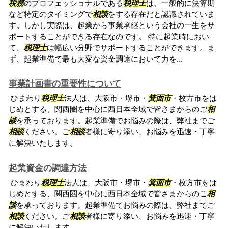
税務
のプロフェッショナルである
税理士
は、一般的に決算期
など特定のタイミングで
相談
をする存在だと認識されていま
す。しかし実際は、起業から事業承継という会社の一生をサ
ポートすることができる存在なのです。 特に起業時におい
て、
税理士
は幅広い分野でサポートすることができます。ま
ず、起業準備で最も大変な資金調達において力を...
事業計画書の重要性について
ひまわり
税理士
法人は、大阪市・堺市・
箕面市
・枚方市をは
じめとする、関西圏を中心に西日本全域で皆さまからのご
相
談
を承っております。起業準備でお悩みの際は、弊社までご
相談
ください。ご
相談
者様に寄り添い、お悩みを迅速・丁寧
に解決いたします。
起業資金の調達方法
ひまわり
税理士
法人は、大阪市・堺市・
箕面市
・枚方市をは
じめとする、関西圏を中心に西日本全域で皆さまからのご
相
談
を承っております。起業準備でお悩みの際は、弊社までご
相談
ください。ご
相談
者様に寄り添い、お悩みを迅速・丁寧
に解決いたします。