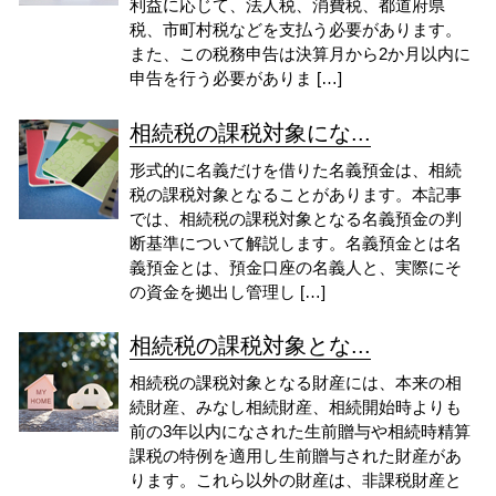
利益に応じて、法人税、消費税、都道府県
税、市町村税などを支払う必要があります。
また、この税務申告は決算月から2か月以内に
申告を行う必要がありま […]
相続税の課税対象にな...
形式的に名義だけを借りた名義預金は、相続
税の課税対象となることがあります。本記事
では、相続税の課税対象となる名義預金の判
断基準について解説します。名義預金とは名
義預金とは、預金口座の名義人と、実際にそ
の資金を拠出し管理し […]
相続税の課税対象とな...
相続税の課税対象となる財産には、本来の相
続財産、みなし相続財産、相続開始時よりも
前の3年以内になされた生前贈与や相続時精算
課税の特例を適用し生前贈与された財産があ
ります。これら以外の財産は、非課税財産と