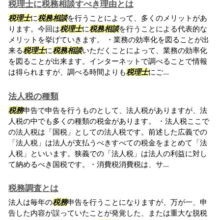
税理士に税務相談すべき理由とは
税理士
に
税務
相談
を行うことによって、多くのメリットがあ
ります。今回は
税理士
に
税務
相談
を行うことによる代表的な
メリットを挙げていきます。 ・業務の効率化を図ることが出
来る
税理士
に
税務
相談
いただくことによって、業務の効率化
を図ることが出来ます。インターネットで調べることで情報
は得られますが、調べる時間よりも
税理士
にご...
法人税の種類
税務
申告で申告を行うものとして、法人税がありますが、法
人税の中でも多くの種類の税金があります。 ・法人税ここで
の法人税は「国税」としての法人税です。前述した広義での
「法人税」は法人が支払うべきすべての税金をまとめて「法
人税」といいます。狭義での「法人税」は法人の利益に対し
て納めるべき国税です。・消費税消費税は、サ...
税務調査とは
法人は毎年の
税務
申告を行うことになりますが、万が一、申
告した内容が誤っていたことが発覚した、または重大な脱税