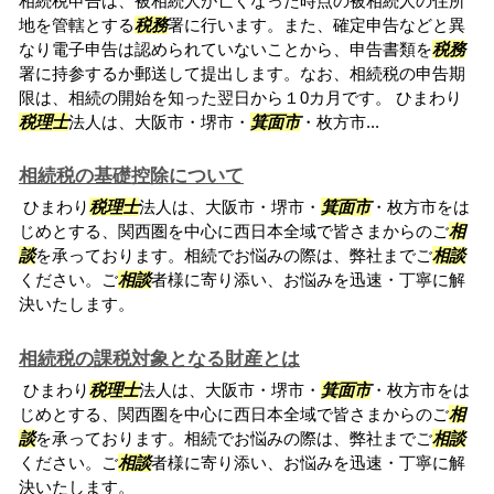
相続税申告は、被相続人が亡くなった時点の被相続人の住所
地を管轄とする
税務
署に行います。また、確定申告などと異
なり電子申告は認められていないことから、申告書類を
税務
署に持参するか郵送して提出します。なお、相続税の申告期
限は、相続の開始を知った翌日から１0カ月です。 ひまわり
税理士
法人は、大阪市・堺市・
箕面市
・枚方市...
相続税の基礎控除について
ひまわり
税理士
法人は、大阪市・堺市・
箕面市
・枚方市をは
じめとする、関西圏を中心に西日本全域で皆さまからのご
相
談
を承っております。相続でお悩みの際は、弊社までご
相談
ください。ご
相談
者様に寄り添い、お悩みを迅速・丁寧に解
決いたします。
相続税の課税対象となる財産とは
ひまわり
税理士
法人は、大阪市・堺市・
箕面市
・枚方市をは
じめとする、関西圏を中心に西日本全域で皆さまからのご
相
談
を承っております。相続でお悩みの際は、弊社までご
相談
ください。ご
相談
者様に寄り添い、お悩みを迅速・丁寧に解
決いたします。