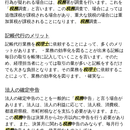
行為が疑われる場合には、
税務
署が調査を行います。これを
「
税務
調査」と言います。この
税務
調査で、場合によっては
追徴課税が課税される場合があり、重大な脱税の場合には重
加算税が課税されることになります。
税務
調査...
記帳代行のメリット
記帳代行業務を
税理士
に依頼することによって、多くのメリ
ットがあります。 ・業務の効率化を図ることが出来る記帳は
毎日の取引を帳簿に記入していくことを言います。そのた
め、経理担当者にとっては取引の量が多いと記帳をするだけ
でも大きな負担となります。その業務を
税理士
に依頼するこ
とによって、業務の効率化を図ります。・確実な...
法人の確定申告
法人の確定申告のことを一般的に「
税務
申告」と言う場合が
あります。法人は、法人の利益に応じて、法人税、消費税、
都道府県税、市町村税などを支払う必要があります。また、
この
税務
申告は決算月から2か月以内に申告を行う必要があり
ます。 また、決算月に関わる
税務
申告のみならず、毎月行う