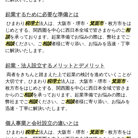
起業するために必要な準備とは
ひまわり
税理士
法人は、大阪市・堺市・
箕面市
・枚方市をは
じめとする、関西圏を中心に西日本全域で皆さまからのご
相
談
を承っております。起業準備でお悩みの際は、弊社までご
相談
ください。ご
相談
者様に寄り添い、お悩みを迅速・丁寧
に解決いたします。
起業・法人設立するメリットとデメリット
両者をきちんと踏まえた上で起業の検討を進めていくことが
大切です。ひまわり
税理士
法人は、大阪市・堺市・
箕面市
・
枚方市をはじめとする、関西圏を中心に西日本全域で皆さま
からのご
相談
を承っております。起業準備でお悩みの際は、
弊社までご
相談
ください。ご
相談
者様に寄り添い、お悩みを
迅速・丁寧に解決いたします。
個人事業と会社設立の違いとは
ひまわり
税理士
法人は、大阪市・堺市・
箕面市
・枚方市をは