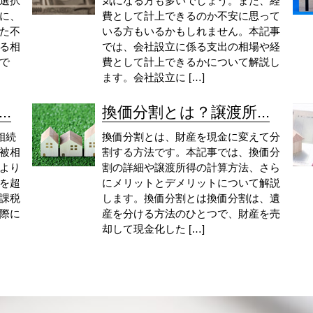
選択
気になる方も多いでしょう。また、経
に、
費として計上できるのか不安に思って
た不
いる方もいるかもしれません。本記事
る相
では、会社設立に係る支出の相場や経
で
費として計上できるかについて解説し
ます。会社設立に […]
.
換価分割とは？譲渡所...
相続
換価分割とは、財産を現金に変えて分
被相
割する方法です。本記事では、換価分
より
割の詳細や譲渡所得の計算方法、さら
を超
にメリットとデメリットについて解説
課税
します。換価分割とは換価分割は、遺
際に
産を分ける方法のひとつで、財産を売
却して現金化した […]