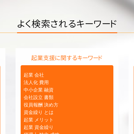
よく検索されるキーワード
起業支援に関するキーワード
起業 会社
法人化 費用
中小企業 融資
会社設立 書類
役員報酬 決め方
資金繰り とは
起業 メリット
起業 資金繰り