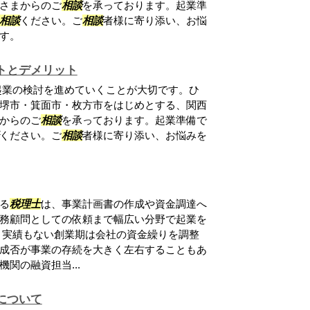
さまからのご
相談
を承っております。起業準
相談
ください。ご
相談
者様に寄り添い、お悩
す。
トとデメリット
起業の検討を進めていくことが大切です。ひ
堺市・箕面市・枚方市をはじめとする、関西
からのご
相談
を承っております。起業準備で
ください。ご
相談
者様に寄り添い、お悩みを
る
税理士
は、事業計画書の作成や資金調達へ
務顧問としての依頼まで幅広い分野で起業を
 実績もない創業期は会社の資金繰りを調整
成否が事業の存続を大きく左右することもあ
関の融資担当...
について