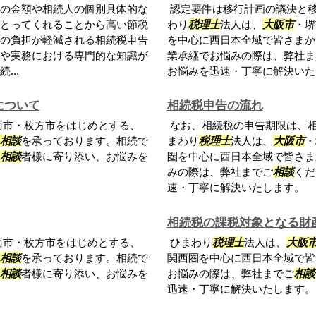
の金額や相続人の個別具体的な
認定要件は移行計画の議決と移
とってくれることから高い節税
わり
税理士
法人は、
大阪市
・堺
の負担が軽減される相続税申告
を中心に西日本全域で皆さまか
や実務における専門的な知識が
業承継でお悩みの際は、弊社ま
..
お悩みを迅速・丁寧に解決いた
について
相続税申告の流れ
面市・枚方市をはじめとする、
なお、相続税の申告期限は、相
相談
を承っております。相続で
まわり
税理士
法人は、
大阪市
・
相談
者様に寄り添い、お悩みを
圏を中心に西日本全域で皆さま
みの際は、弊社までご
相談
くだ
速・丁寧に解決いたします。
相続税の課税対象となる財
面市・枚方市をはじめとする、
ひまわり
税理士
法人は、
大阪
相談
を承っております。相続で
関西圏を中心に西日本全域で皆
相談
者様に寄り添い、お悩みを
お悩みの際は、弊社までご
相談
迅速・丁寧に解決いたします。