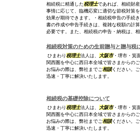
相続税に精通した
税理士
であれば、相続財産
事情に応じて、臨機応変に適切な節税対策を
効果が期待できます。・相続税申告の手続き
書の作成や申告手続きは、複雑な税額の計算
必要です。また、相続税の申告・納税は、相続.
相続税対策のための生前贈与と贈与税
ひまわり
税理士
法人は、
大阪市
・堺市・箕
関西圏を中心に西日本全域で皆さまからのご
お悩みの際は、弊社までご
相談
ください。ご
迅速・丁寧に解決いたします。
相続税の基礎控除について
ひまわり
税理士
法人は、
大阪市
・堺市・箕
関西圏を中心に西日本全域で皆さまからのご
お悩みの際は、弊社までご
相談
ください。ご
迅速・丁寧に解決いたします。