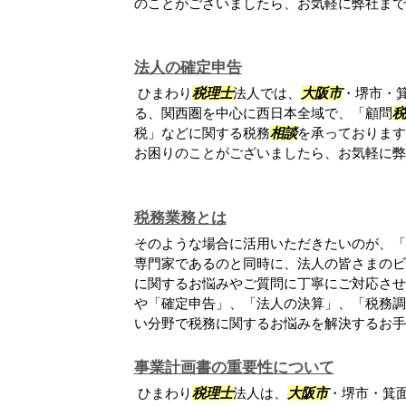
のことがございましたら、お気軽に弊社まで
法人の確定申告
ひまわり
税理士
法人では、
大阪市
・堺市・
る、関西圏を中心に西日本全域で、「顧問
税
税」などに関する税務
相談
を承っております
お困りのことがございましたら、お気軽に弊
税務業務とは
そのような場合に活用いただきたいのが、「
専門家であるのと同時に、法人の皆さまのビ
に関するお悩みやご質問に丁寧にご対応させ
や「確定申告」、「法人の決算」、「税務調
い分野で税務に関するお悩みを解決するお手伝.
事業計画書の重要性について
ひまわり
税理士
法人は、
大阪市
・堺市・箕