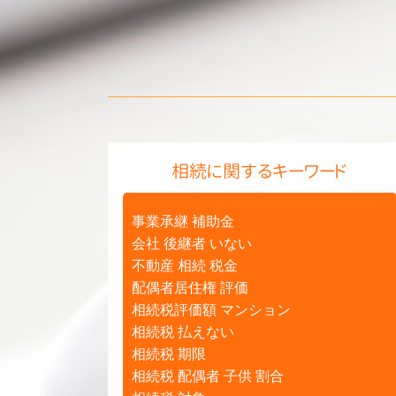
相続に関するキーワード
事業承継 補助金
会社 後継者 いない
不動産 相続 税金
配偶者居住権 評価
相続税評価額 マンション
相続税 払えない
相続税 期限
相続税 配偶者 子供 割合