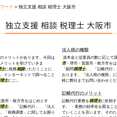
ワード
>
独立支援 相談 税理士 大阪市
独立支援 相談 税理士 大阪市
法人税の種類
のメリットがあります。今回は
資本金と従業員の数に応じて
メリットを挙げていきま
市
・堺市・箕面市・枚方市をは
理士
に税務
相談
いただくことに
「顧問
税理士
」、「記帳代行」
。インターネットで調べること
おります。「法人税の種類」に
理士
にご...
軽に弊社までお問い合わせくだ
記帳代行のメリット
箕面市・枚方市をはじめとす
記帳代行業務を
税理士
に依頼す
理士
」、「記帳代行」、「法人
す。 ・業務の効率化を図るこ
。「税務調査」に関してお困り
ていくことを言います。そのた