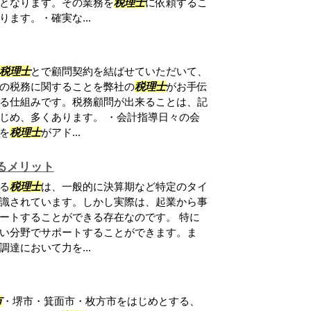
となります。その業務を
税理士
に依頼するこ
ます。・確実な...
税理士
とで顧問契約を結ばせていただいて、
の税務に関することを弊社の
税理士
がお手伝
る仕組みです。税務顧問が出来ることは、記
じめ、多くあります。 ・会計指導日々の会
を
税理士
がアド...
るメリット
る
税理士
は、一般的に決算期など特定のタイ
識されています。しかし実際は、起業から事
ートすることができる存在なのです。 特に
い分野でサポートすることができます。ま
達において力を...
市
・堺市・箕面市・枚方市をはじめとする、