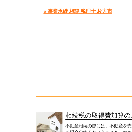
« 事業承継 相談 税理士 枚方市
相続税の取得費加算の..
不動産相続の際には、不動産を売