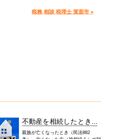
税務 相談 税理士 箕面市 »
不動産を相続したとき...
親族が亡くなったとき（民法882