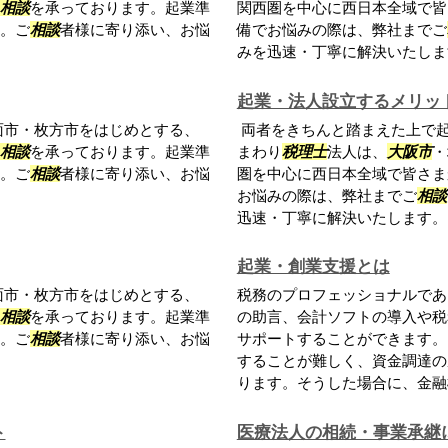
相談
を承っております。起業準
関西圏を中心に西日本全域で皆
。ご
相談
者様に寄り添い、お悩
備でお悩みの際は、弊社までご
みを迅速・丁寧に解決いたしま
起業・法人設立するメリッ
面市・枚方市をはじめとする、
両者をきちんと踏まえた上で
相談
を承っております。起業準
まわり
税理士
法人は、
大阪市
・
。ご
相談
者様に寄り添い、お悩
圏を中心に西日本全域で皆さま
お悩みの際は、弊社までご
相談
迅速・丁寧に解決いたします。
起業・創業支援とは
面市・枚方市をはじめとする、
税務のプロフェッショナルであ
相談
を承っております。起業準
の助言、会計ソフトの導入や税
。ご
相談
者様に寄り添い、お悩
サポートすることができます。
することが難しく、資金調達の
ります。そうした場合に、金融機
ト
医療法人の相続・事業承継