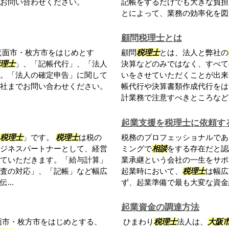
お問い合わせください。
記帳をするだけでも大きな負担
とによって、業務の効率化を図り
顧問税理士とは
箕面市・枚方市をはじめとす
顧問
税理士
とは、法人と弊社の
理士
」、「記帳代行」、「法人
決算などのみではなく、すべて
。「法人の確定申告」に関して
いをさせていただくことが出来
社までお問い合わせください。
帳代行や決算書類作成代行をは
計業務で注意すべきところなど
起業支援を税理士に依頼す
税理士
」です。
税理士
は税の
税務のプロフェッショナルであ
ジネスパートナーとして、経営
ミングで
相談
をする存在だと認
ていただきます。「給与計算」
業承継という会社の一生をサポ
査の対応」、「記帳」など幅広
起業時において、
税理士
は幅広
..
ず、起業準備で最も大変な資金調
起業資金の調達方法
面市・枚方市をはじめとする、
ひまわり
税理士
法人は、
大阪