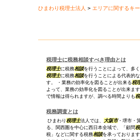
ひまわり税理士法人
>
エリアに関するキー
税理士に税務相談すべき理由とは
税理士
に税務
相談
を行うことによって、多く
税理士
に税務
相談
を行うことによる代表的な
す。 ・業務の効率化を図ることが出来る
税
よって、業務の効率化を図ることが出来ます
で情報は得られますが、調べる時間よりも
税
税務調査とは
ひまわり
税理士
法人では、
大阪市
・堺市・
る、関西圏を中心に西日本全域で、「顧問
税
税」などに関する税務
相談
を承っております