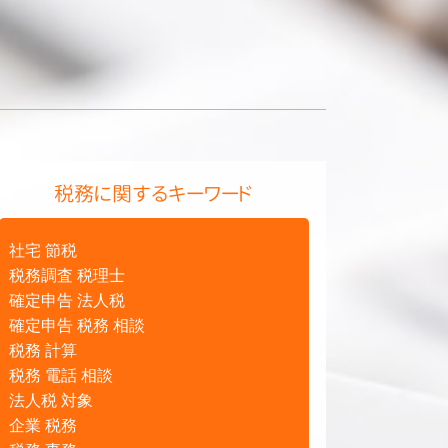
税務に関するキーワード
社宅 節税
税務調査 税理士
確定申告 法人税
確定申告 税務 相談
税務 計算
税務 電話 相談
法人税 対象
企業 税務