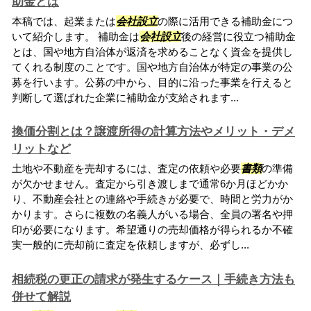
助金とは
本稿では、起業または
会社設立
の際に活用できる補助金につ
いて紹介します。 補助金は
会社設立
後の経営に役立つ補助金
とは、国や地方自治体が返済を求めることなく資金を提供し
てくれる制度のことです。国や地方自治体が特定の事業の公
募を行います。公募の中から、目的に沿った事業を行えると
判断して選ばれた企業に補助金が支給されます...
換価分割とは？譲渡所得の計算方法やメリット・デメ
リットなど
土地や不動産を売却するには、査定の依頼や必要
書類
の準備
が欠かせません。査定から引き渡しまで通常6か月ほどかか
り、不動産会社との連絡や手続きが必要で、時間と労力がか
かります。さらに複数の名義人がいる場合、全員の署名や押
印が必要になります。希望通りの売却価格が得られるか不確
実一般的に売却前に査定を依頼しますが、必ずし...
相続税の更正の請求が発生するケース｜手続き方法も
併せて解説