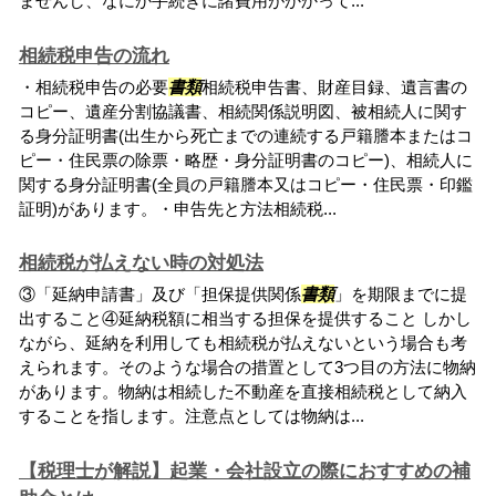
ませんし、なにか手続きに諸費用がかかって...
相続税申告の流れ
・相続税申告の必要
書類
相続税申告書、財産目録、遺言書の
コピー、遺産分割協議書、相続関係説明図、被相続人に関す
る身分証明書(出生から死亡までの連続する戸籍謄本またはコ
ピー・住民票の除票・略歴・身分証明書のコピー)、相続人に
関する身分証明書(全員の戸籍謄本又はコピー・住民票・印鑑
証明)があります。・申告先と方法相続税...
相続税が払えない時の対処法
③「延納申請書」及び「担保提供関係
書類
」を期限までに提
出すること④延納税額に相当する担保を提供すること しかし
ながら、延納を利用しても相続税が払えないという場合も考
えられます。そのような場合の措置として3つ目の方法に物納
があります。物納は相続した不動産を直接相続税として納入
することを指します。注意点としては物納は...
【税理士が解説】起業・会社設立の際におすすめの補