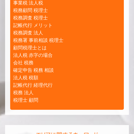
事業税 法人税
税務顧問 税理士
税務調査 税理士
記帳代行 メリット
税務調査 法人
税務署 事前相談 税理士
顧問税理士とは
法人税 赤字の場合
会社 税務
確定申告 税務 相談
法人税 税額
記帳代行 経理代行
税務 法人
税理士 顧問