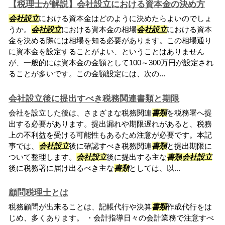
【税理士が解説】会社設立における資本金の決め方
会社設立
における資本金はどのように決めたらよいのでしょ
うか。
会社設立
における資本金の相場
会社設立
における資本
金を決める際には相場を知る必要があります。この相場通り
に資本金を設定することがよい、ということはありません
が、一般的には資本金の金額として100～300万円が設定され
ることが多いです。この金額設定には、次の...
会社設立後に提出すべき税務関連書類と期限
会社を設立した後は、さまざまな税務関連
書類
を税務署へ提
出する必要があります。提出漏れや期限遅れがあると、税務
上の不利益を受ける可能性もあるため注意が必要です。本記
事では、
会社設立
後に確認すべき税務関連
書類
と提出期限に
ついて整理します。
会社設立
後に提出する主な
書類
会社設立
後に税務署に届け出るべき主な
書類
としては、以...
顧問税理士とは
税務顧問が出来ることは、記帳代行や決算
書類
作成代行をは
じめ、多くあります。 ・会計指導日々の会計業務で注意すべ