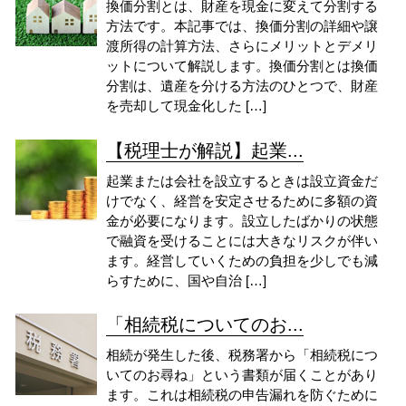
換価分割とは、財産を現金に変えて分割する
方法です。本記事では、換価分割の詳細や譲
渡所得の計算方法、さらにメリットとデメリ
ットについて解説します。換価分割とは換価
分割は、遺産を分ける方法のひとつで、財産
を売却して現金化した […]
【税理士が解説】起業...
起業または会社を設立するときは設立資金だ
けでなく、経営を安定させるために多額の資
金が必要になります。設立したばかりの状態
で融資を受けることには大きなリスクが伴い
ます。経営していくための負担を少しでも減
らすために、国や自治 […]
「相続税についてのお...
相続が発生した後、税務署から「相続税につ
いてのお尋ね」という書類が届くことがあり
ます。これは相続税の申告漏れを防ぐために