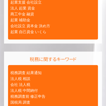
起業支援 会社設立
法人 起業 資金
商工中金 融資
起業 補助金
会社設立 資本金 決め方
起業 自己資金 いくら
税務に関するキーワード
税務調査 結果通知
法人税 相談
会社 法人税
法人税 中間納付
税務調査前 修正申告
国税局 調査