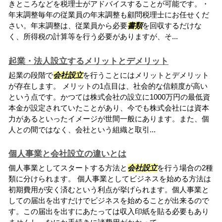
きところなどを税理士がアドバイスすることが可能です。・
年末調整毎年の従業員の年末調整も顧問税理士にお任せくだ
さい。年末調整は、従業員から必要
書類
を回収するだけな
く、所得税の計算等を行う必要がありますが、そ...
起業・法人設立するメリットとデメリット
起業の段階で
会社設立
を行うことにはメリットとデメリット
が存在します。 メリットの1点目は、社会的な信頼度が高い
という点です。かつては株式会社の設立に1000万円の最低資
本金が設定されていたことがあり、今でも株式会社には資本
力があるといったイメージが世間一般にあります。また、個
人との間ではなく、会社という組織と取引...
個人事業と会社設立の違いとは
個人事業としてスタートする方法と
会社設立
を行う場合の2種
類に分けられます。 個人事業としてビジネスを始める方法は
初期費用が安く済むという利点が挙げられます。個人事業と
しての届出を出すだけでビジネスを始めることが出来るので
す。この届出を出すにあたっては収入印紙を貼る必要もあり