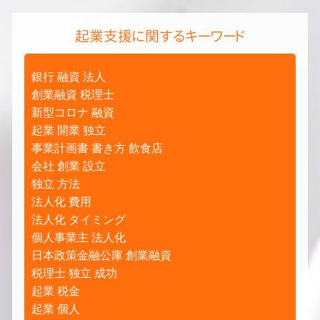
起業支援に関するキーワード
銀行 融資 法人
創業融資 税理士
新型コロナ 融資
起業 開業 独立
事業計画書 書き方 飲食店
会社 創業 設立
独立 方法
法人化 費用
法人化 タイミング
個人事業主 法人化
日本政策金融公庫 創業融資
税理士 独立 成功
起業 税金
起業 個人