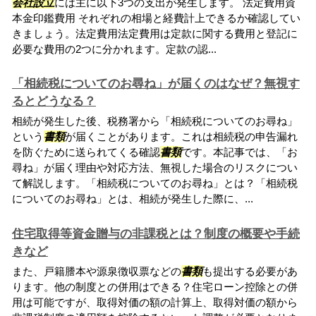
会社設立
には主に以下3つの支出が発生します。 法定費用資
本金印鑑費用 それぞれの相場と経費計上できるか確認してい
きましょう。法定費用法定費用は定款に関する費用と登記に
必要な費用の2つに分かれます。定款の認...
「相続税についてのお尋ね」が届くのはなぜ？無視す
るとどうなる？
相続が発生した後、税務署から「相続税についてのお尋ね」
という
書類
が届くことがあります。これは相続税の申告漏れ
を防ぐために送られてくる確認
書類
です。本記事では、「お
尋ね」が届く理由や対応方法、無視した場合のリスクについ
て解説します。「相続税についてのお尋ね」とは？「相続税
についてのお尋ね」とは、相続が発生した際に、...
住宅取得等資金贈与の非課税とは？制度の概要や手続
きなど
また、戸籍謄本や源泉徴収票などの
書類
も提出する必要があ
ります。他の制度との併用はできる？住宅ローン控除との併
用は可能ですが、取得対価の額の計算上、取得対価の額から