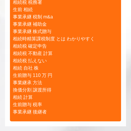
相続税 税務署
生前 相続
事業承継 税制 m&a
事業承継 補助金
事業承継 株式贈与
相続時精算課税制度 とは わかりやすく
相続税 確定申告
相続税 不動産 計算
相続税 払えない
相続 自社 株
生前贈与 110 万 円
事業継承 方法
換価分割 譲渡所得
相続 計算
生前贈与 税率
事業承継 後継者