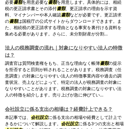
必要
書類
を用意必要な
書類
を用意します。具体的には、相続
税の更正請求書とその添付
書類
、更正請求の理由を示す資
料、マイナンバーや本人確認
書類
などが必要です。更正請求
の
書類
は国税庁の公式サイトからダウンロードできます。ま
た、相続税の更正請求する理由となる事実を裏付ける資料を
集める必要があります。さらに、未分割財産が分割...
法人の税務調査の流れ｜対象になりやすい法人の特徴
は？
調査官は質問検査権をもち、正当な理由なく帳簿
書類
の提示
を拒否すると罰則が科されることがあります。税務調査（任
意調査）の対象になりやすい法人の特徴事業内容や過去の調
査状況、売上などによって、特定の法人が税務調査の対象に
なりやすいことがあります。税務調査の対象になりやすい法
人の特徴を紹介します。売り上げが急に伸びてい...
会社設立に係る支出の相場は？経費計上できる？
本記事では、
会社設立
に係る支出の相場や経費として計上で
きるかについて解説します。
会社設立
に係る3つの支出と相場