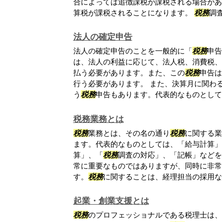
合によっては追徴課税が課税される場合があ
算税が課税されることになります。
税務
調査.
法人の確定申告
法人の確定申告のことを一般的に「
税務
申告
は、法人の利益に応じて、法人税、消費税、
払う必要があります。また、この
税務
申告は
行う必要があります。 また、決算月に関わ
う
税務
申告もあります。代表的なものとしては.
税務業務とは
税務
業務とは、その名の通り
税務
に関する業
ます。代表的なものとしては、「給与計算」
算」、「
税務
調査の対応」、「記帳」などを
常に重要なものではありますが、同時に非常
す。
税務
に関することは、経理担当の採用など
起業・創業支援とは
税務
のプロフェッショナルである税理士は、