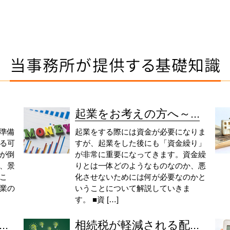
当事務所が提供する基礎知識
起業をお考えの方へ～...
準備
起業をする際には資金が必要になりま
る可
すが、起業をした後にも「資金繰り」
が倒
が非常に重要になってきます。資金繰
、景
りとは一体どのようなものなのか、悪
こ
化させないためには何が必要なのかと
業の
いうことについて解説していきま
す。 ■資 […]
.
相続税が軽減される配...