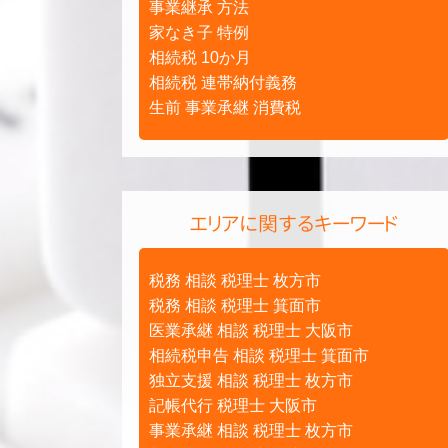
事業継承 方法
家なき子 特例
相続税 10か月
相続税 連帯納付義務
生前 事業承継 消費税
エリアに関するキーワード
税務 相談 税理士 枚方市
税務 相談 税理士 箕面市
医業承継 相談 税理士 大阪市
相続税申告 相談 税理士 箕面市
独立支援 相談 税理士 枚方市
記帳代行 税理士 大阪市
事業承継 相談 税理士 枚方市