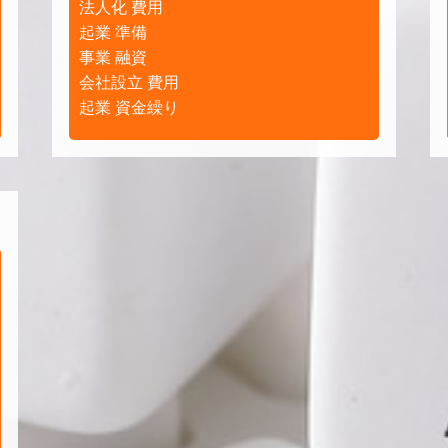
法人化 費用
起業 準備
事業 融資
会社設立 費用
起業 資金繰り