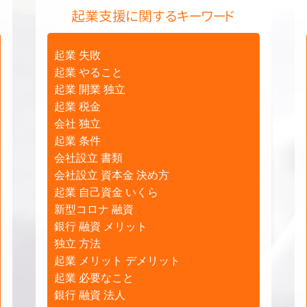
起業支援に関するキーワード
起業 失敗
起業 やること
起業 開業 独立
起業 税金
会社 独立
起業 条件
会社設立 書類
会社設立 資本金 決め方
起業 自己資金 いくら
新型コロナ 融資
銀行 融資 メリット
独立 方法
起業 メリット デメリット
起業 必要なこと
銀行 融資 法人