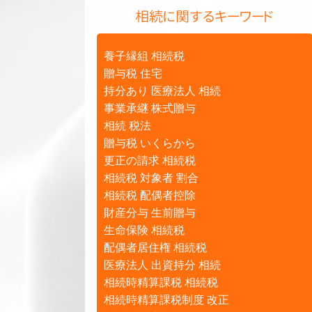
相続に関するキーワード
養子縁組 相続税
贈与税 住宅
持分あり 医療法人 相続
事業承継 株式贈与
相続 税法
贈与税 いくらから
更正の請求 相続税
相続税 対象者 割合
相続税 配偶者控除
財産分与 生前贈与
生命保険 相続税
配偶者居住権 相続税
医療法人 出資持分 相続
相続時精算課税 相続税
相続時精算課税制度 改正