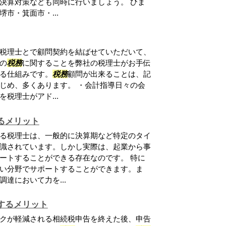
決算対策なども同時に行いましょう。 ひま
市・箕面市・...
税理士とで顧問契約を結ばせていただいて、
の
税務
に関することを弊社の税理士がお手伝
る仕組みです。
税務
顧問が出来ることは、記
じめ、多くあります。 ・会計指導日々の会
税理士がアド...
るメリット
る税理士は、一般的に決算期など特定のタイ
識されています。しかし実際は、起業から事
ートすることができる存在なのです。 特に
い分野でサポートすることができます。ま
達において力を...
するメリット
クが軽減される相続税申告を終えた後、申告