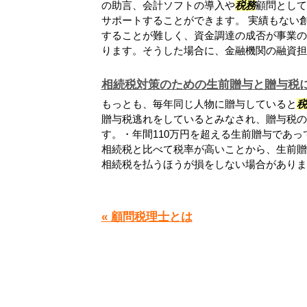
の助言、会計ソフトの導入や
税務
顧問として
サポートすることができます。 実績もない
することが難しく、資金調達の成否が事業の
ります。そうした場合に、金融機関の融資担当.
相続税対策のための生前贈与と贈与税
もっとも、毎年同じ人物に贈与していると
税
贈与税逃れをしているとみなされ、贈与税の
す。・年間110万円を超える生前贈与であ
相続税と比べて税率が高いことから、生前贈
相続税を払うほうが損をしない場合がありま..
« 顧問税理士とは