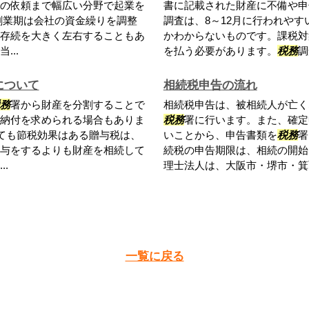
の依頼まで幅広い分野で起業を
書に記載された財産に不備や申
創業期は会社の資金繰りを調整
調査は、8～12月に行われや
存続を大きく左右することもあ
かわからないものです。課税対
..
を払う必要があります。
税務
調
について
相続税申告の流れ
務
署から財産を分割することで
相続税申告は、被相続人が亡く
納付を求められる場合もありま
税務
署に行います。また、確定
っても節税効果はある贈与税は、
いことから、申告書類を
税務
署
与をするよりも財産を相続して
続税の申告期限は、相続の開始
.
理士法人は、大阪市・堺市・箕面
一覧に戻る