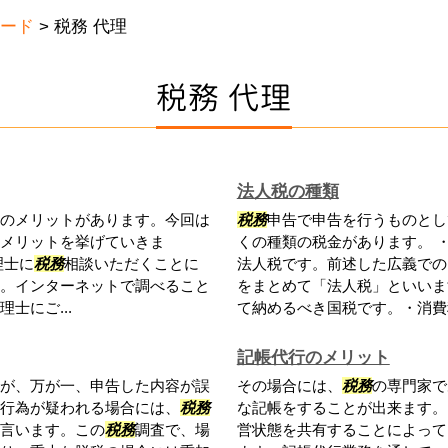
ード
>
税務 代理
税務 代理
法人税の種類
のメリットがあります。今回は
税務
申告で申告を行うものとし
メリットを挙げていきま
くの種類の税金があります。 
理士に
税務
相談いただくことに
法人税です。前述した広義での
。インターネットで調べること
をまとめて「法人税」といいま
士にご...
て納めるべき国税です。・消費税
記帳代行のメリット
が、万が一、申告した内容が誤
その場合には、
税務
の専門家で
行為が疑われる場合には、
税務
な記帳をすることが出来ます。
言います。この
税務
調査で、場
営状態を共有することによって