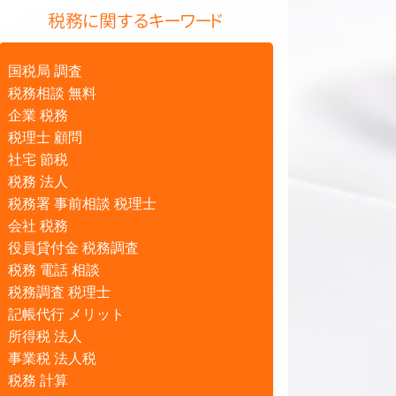
税務に関するキーワード
国税局 調査
税務相談 無料
企業 税務
税理士 顧問
社宅 節税
税務 法人
税務署 事前相談 税理士
会社 税務
役員貸付金 税務調査
税務 電話 相談
税務調査 税理士
記帳代行 メリット
所得税 法人
事業税 法人税
税務 計算