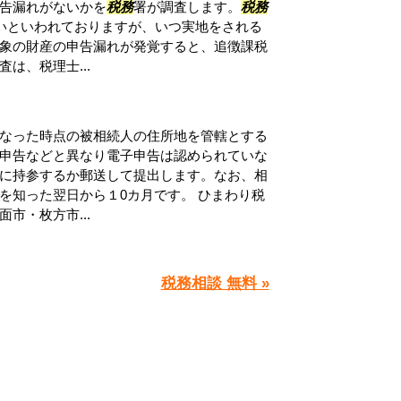
告漏れがないかを
税務
署が調査します。
税務
すいといわれておりますが、いつ実地をされる
象の財産の申告漏れが発覚すると、追徴課税
査は、税理士...
なった時点の被相続人の住所地を管轄とする
申告などと異なり電子申告は認められていな
に持参するか郵送して提出します。なお、相
を知った翌日から１0カ月です。 ひまわり税
市・枚方市...
税務相談 無料 »