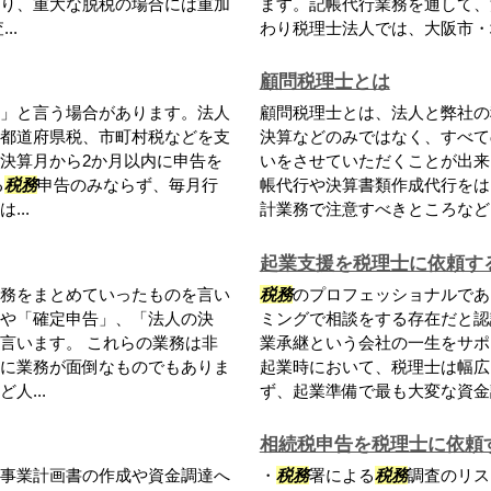
り、重大な脱税の場合には重加
ます。記帳代行業務を通して、
..
わり税理士法人では、大阪市・堺
顧問税理士とは
」と言う場合があります。法人
顧問税理士とは、法人と弊社の
都道府県税、市町村税などを支
決算などのみではなく、すべて
決算月から2か月以内に申告を
いをさせていただくことが出来
る
税務
申告のみならず、毎月行
帳代行や決算書類作成代行をは
..
計業務で注意すべきところなどを
起業支援を税理士に依頼す
務をまとめていったものを言い
税務
のプロフェッショナルであ
や「確定申告」、「法人の決
ミングで相談をする存在だと認
言います。 これらの業務は非
業承継という会社の一生をサポ
に業務が面倒なものでもありま
起業時において、税理士は幅広
人...
ず、起業準備で最も大変な資金調
相続税申告を税理士に依頼
事業計画書の作成や資金調達へ
・
税務
署による
税務
調査のリス