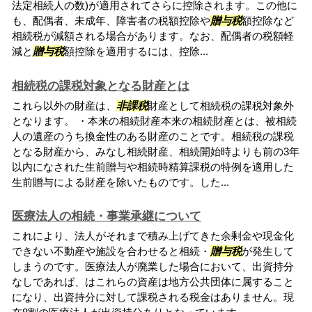
法定相続人の数)が適用されてさらに控除されます。この他に
も、配偶者、未成年、障害者の税額控除や
贈与税
額控除など
相続税が減額される場合があります。なお、配偶者の税額軽
減と
贈与税
額控除を適用するには、控除...
相続税の課税対象となる財産とは
これら以外の財産は、
非課税
財産として相続税の課税対象外
となります。 ・本来の相続財産本来の相続財産とは、被相続
人の遺産のうち換金性のある財産のことです。相続税の課税
となる財産から、みなし相続財産、相続開始時よりも前の3年
以内になされた生前贈与や相続時精算課税の特例を適用した
生前贈与による財産を除いたものです。した...
医療法人の相続・事業承継について
これにより、法人がそれまで積み上げてきた余剰金や現金化
できない不動産や施設を合わせると相続・
贈与税
が発生して
しまうのです。医療法人が廃業した場合において、出資持分
なしであれば、はこれらの資産は地方公共団体に属すること
になり、出資持分に対して課税される税金はありません。現