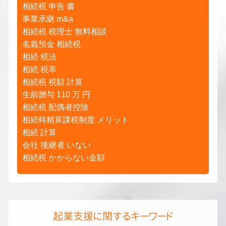
相続税 申告 書
事業承継 m&a
相続税 税理士 無料相談
名義預金 相続税
相続 税法
相続 税率
相続税 税額 計算
生前贈与 110 万 円
相続税 配偶者控除
相続時精算課税制度 メリット
相続 計算
会社 後継者 いない
相続税 かからない金額
起業支援に関するキーワード