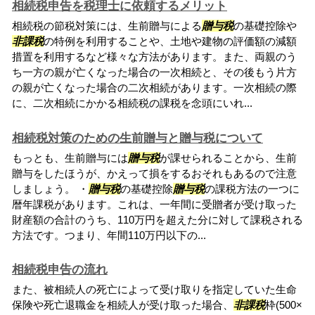
相続税申告を税理士に依頼するメリット
相続税の節税対策には、生前贈与による
贈与税
の基礎控除や
非課税
の特例を利用することや、土地や建物の評価額の減額
措置を利用するなど様々な方法があります。また、両親のう
ち一方の親が亡くなった場合の一次相続と、その後もう片方
の親が亡くなった場合の二次相続があります。一次相続の際
に、二次相続にかかる相続税の課税を念頭にいれ...
相続税対策のための生前贈与と贈与税について
もっとも、生前贈与には
贈与税
が課せられることから、生前
贈与をしたほうが、かえって損をするおそれもあるので注意
しましょう。 ・
贈与税
の基礎控除
贈与税
の課税方法の一つに
暦年課税があります。これは、一年間に受贈者が受け取った
財産額の合計のうち、110万円を超えた分に対して課税される
方法です。つまり、年間110万円以下の...
相続税申告の流れ
また、被相続人の死亡によって受け取りを指定していた生命
保険や死亡退職金を相続人が受け取った場合、
非課税
枠(500×