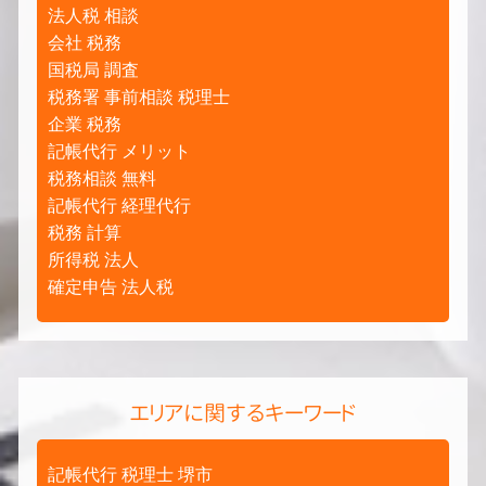
法人税 相談
会社 税務
国税局 調査
税務署 事前相談 税理士
企業 税務
記帳代行 メリット
税務相談 無料
記帳代行 経理代行
税務 計算
所得税 法人
確定申告 法人税
エリアに関するキーワード
記帳代行 税理士 堺市