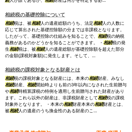
続
人が誰であるか、
相続
財産は何かを特定する必...
相続税の基礎控除について
相続
税は、被
相続
人の遺産総額のうち、法定
相続
人の人数に
応じて算出された基礎控除額の分までは非課税となります。
したがって、基礎控除の仕組みを知ることで、
相続
税の納税
義務があるのかどうかを知ることができます。 ・
相続
税の発
生
相続
税は、被
相続
人の遺産総額が基礎控除額を超えた部分
の金額(課税対象額)に発生します。そして、...
相続税の課税対象となる財産とは
相続
税の課税対象となる財産には、本来の
相続
財産、みなし
相続
財産、
相続
開始時よりも前の3年以内になされた生前贈与
や
相続
時精算課税の特例を適用し生前贈与された財産があり
ます。これら以外の財産は、非課税財産として
相続
税の課税
対象外となります。 ・本来の
相続
財産本来の
相続
財産とは、
被
相続
人の遺産のうち換金性のある財産のこ...