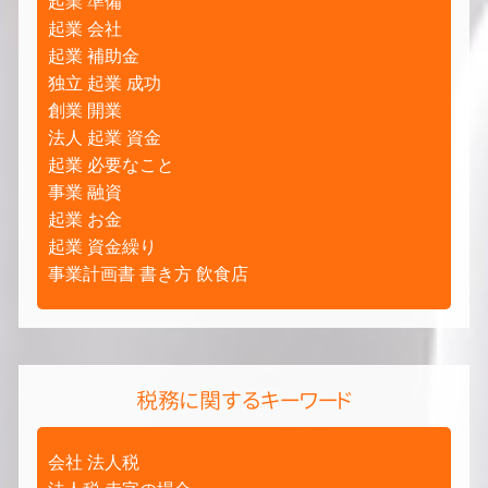
起業 準備
起業 会社
起業 補助金
独立 起業 成功
創業 開業
法人 起業 資金
起業 必要なこと
事業 融資
起業 お金
起業 資金繰り
事業計画書 書き方 飲食店
税務に関するキーワード
会社 法人税