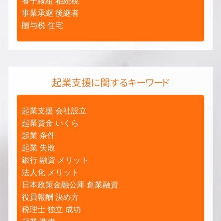
養子縁組 相続税
事業承継 後継者
贈与税 住宅
起業支援に関するキーワード
起業支援 会社設立
起業資金 いくら
起業 条件
起業 失敗
銀行 融資 メリット
法人化 メリット
日本政策金融公庫 創業融資
役員報酬 決め方
税理士 独立 成功