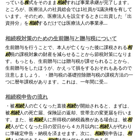
っている
株
式をそのまま
相続
すれば事業承継が完了します。
ところが、医療法人の社員総会では1社員が1議決権を有して
います。そのため、医療法人を設立するときに出資した「出
資持分」を
相続
するだけでは医療法人の事業承...
相続税対策のための生前贈与と贈与税について
生前贈与を行うことで、本人が亡くなった後に課税される
相
続
税の課税対象の財産を減らせることから節税対策になりま
す。もっとも、生前贈与には贈与税が課せられることから、
生前贈与をしたほうが、かえって損をするおそれもあるので
注意しましょう。 ・贈与税の基礎控除贈与税の課税方法の一
つに暦年課税があります。これは、一年間に受...
相続税申告の流れ
・被
相続
人の亡くなった直後
相続
が開始されると、まずは、
被
相続
人の死亡届、保険証の返却、世帯主の変更届を行いま
す。また、被
相続
人に所得税の納税義務がある場合は、被
相
続
人が亡くなった日の翌日から４カ月以内に
相続
人が代わり
に準確定申告・納税を済ませます。次に、
相続
税申告は、
相