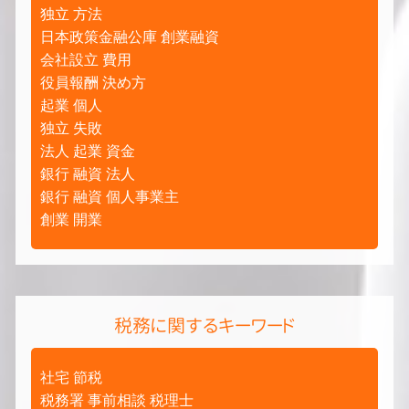
独立 方法
日本政策金融公庫 創業融資
会社設立 費用
役員報酬 決め方
起業 個人
独立 失敗
法人 起業 資金
銀行 融資 法人
銀行 融資 個人事業主
創業 開業
税務に関するキーワード
社宅 節税
税務署 事前相談 税理士