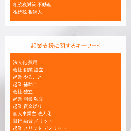
相続税対策 不動産
相続税 相続人
起業支援に関するキーワード
法人化 費用
会社 創業 設立
起業 やること
起業 補助金
会社 独立
起業 開業 独立
起業 資金繰り
個人事業主 法人化
銀行 融資 メリット
起業 メリット デメリット