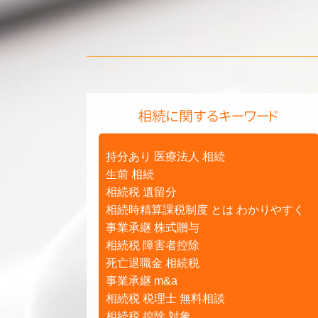
相続に関するキーワード
持分あり 医療法人 相続
生前 相続
相続税 遺留分
相続時精算課税制度 とは わかりやすく
事業承継 株式贈与
相続税 障害者控除
死亡退職金 相続税
事業承継 m&a
相続税 税理士 無料相談
相続税 控除 対象