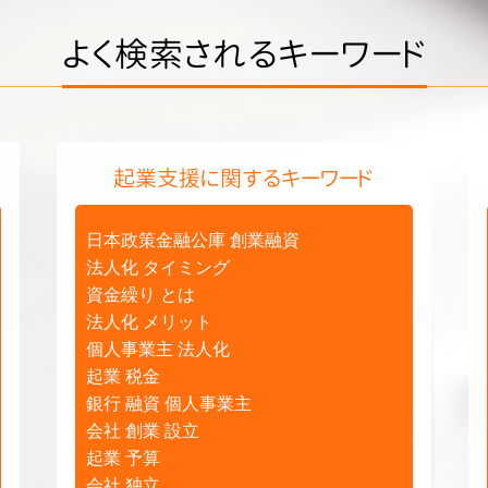
よく検索されるキーワード
起業支援に関するキーワード
日本政策金融公庫 創業融資
法人化 タイミング
資金繰り とは
法人化 メリット
個人事業主 法人化
起業 税金
銀行 融資 個人事業主
会社 創業 設立
起業 予算
会社 独立