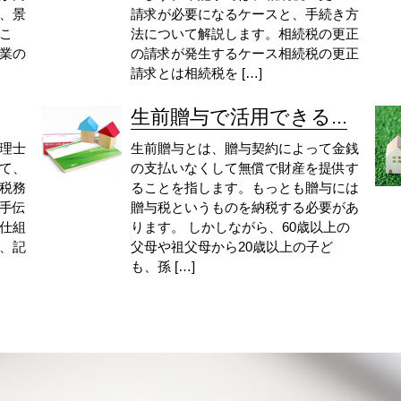
、景
請求が必要になるケースと、手続き方
こ
法について解説します。相続税の更正
業の
の請求が発生するケース相続税の更正
請求とは相続税を […]
生前贈与で活用できる...
理士
生前贈与とは、贈与契約によって金銭
て、
の支払いなくして無償で財産を提供す
税務
ることを指します。もっとも贈与には
手伝
贈与税というものを納税する必要があ
仕組
ります。 しかしながら、60歳以上の
、記
父母や祖父母から20歳以上の子ど
も、孫 […]