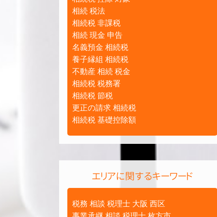
相続 税法
相続税 非課税
相続 現金 申告
名義預金 相続税
養子縁組 相続税
不動産 相続 税金
相続税 税務署
相続税 節税
更正の請求 相続税
相続税 基礎控除額
エリアに関するキーワード
税務 相談 税理士 大阪 西区
事業承継 相談 税理士 枚方市