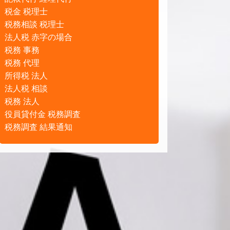
税金 税理士
税務相談 税理士
法人税 赤字の場合
税務 事務
税務 代理
所得税 法人
法人税 相談
税務 法人
役員貸付金 税務調査
税務調査 結果通知