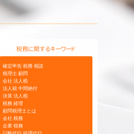
税務に関するキーワード
確定申告 税務 相談
税理士 顧問
会社 法人税
法人税 中間納付
決算 法人税
税務 経理
顧問税理士とは
会社 税務
企業 税務
記帳代行 経理代行