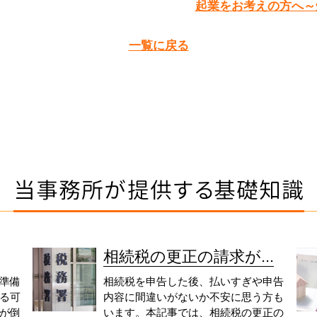
起業をお考えの方へ～
一覧に戻る
当事務所が提供する基礎知識
相続税の更正の請求が...
準備
相続税を申告した後、払いすぎや申告
る可
内容に間違いがないか不安に思う方も
が倒
います。本記事では、相続税の更正の