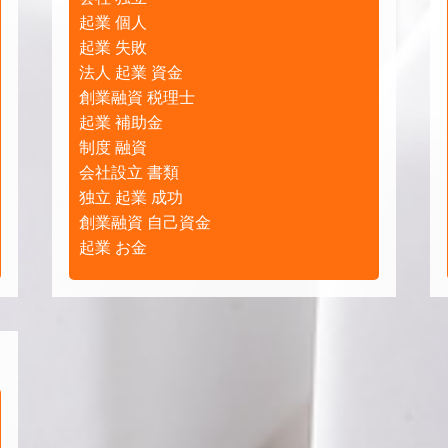
起業 個人
起業 失敗
法人 起業 資金
創業融資 税理士
起業 補助金
制度 融資
会社設立 書類
独立 起業 成功
創業融資 自己資金
起業 お金