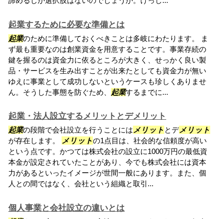
諦めるしか選択肢はないのでしょうか。けっし...
起業するために必要な準備とは
起業
のために準備しておくべきことは多岐にわたります。 ま
ず最も重要なのは創業資金を用意することです。事業存続の
鍵を握るのは資金力に依るところが大きく、せっかく良い製
品・サービスを生み出すことが出来たとしても資金力が無い
ゆえに事業として成功しないというケースも珍しくありませ
ん。そうした事態を防ぐため、
起業
するまでに...
起業・法人設立するメリットとデメリット
起業
の段階で会社設立を行うことには
メリット
とデ
メリット
が存在します。
メリット
の1点目は、社会的な信頼度が高い
という点です。かつては株式会社の設立に1000万円の最低資
本金が設定されていたことがあり、今でも株式会社には資本
力があるといったイメージが世間一般にあります。また、個
人との間ではなく、会社という組織と取引...
個人事業と会社設立の違いとは