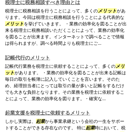
税理士に税務相談すべき理由とは
税理士に税務相談を行うことによって、多くの
メリット
があ
ります。今回は税理士に税務相談を行うことによる代表的な
メリット
を挙げていきます。 ・業務の効率化を図ることが出
来る税理士に税務相談いただくことによって、業務の効率化
を図ることが出来ます。インターネットで調べることで情報
は得られますが、調べる時間よりも税理士にご...
記帳代行のメリット
記帳代行業務を税理士に依頼することによって、多くの
メリ
ット
があります。 ・業務の効率化を図ることが出来る記帳は
毎日の取引を帳簿に記入していくことを言います。そのた
め、経理担当者にとっては取引の量が多いと記帳をするだけ
でも大きな負担となります。その業務を税理士に依頼するこ
とによって、業務の効率化を図ります。・確実な...
起業支援を税理士に依頼するメリット
しかし実際は、
起業
から事業承継という会社の一生をサポー
トすることができる存在なのです。 特に
起業
時において、税