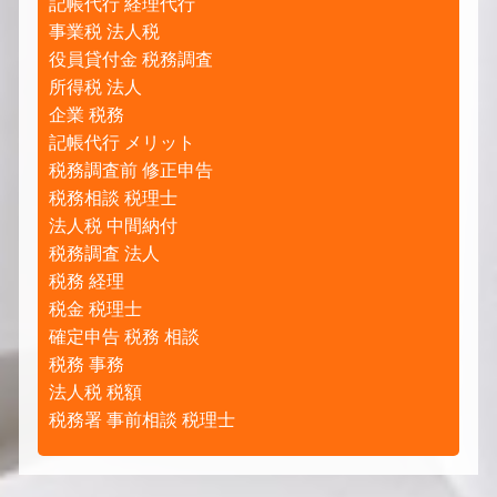
記帳代行 経理代行
事業税 法人税
役員貸付金 税務調査
所得税 法人
企業 税務
記帳代行 メリット
税務調査前 修正申告
税務相談 税理士
法人税 中間納付
税務調査 法人
税務 経理
税金 税理士
確定申告 税務 相談
税務 事務
法人税 税額
税務署 事前相談 税理士