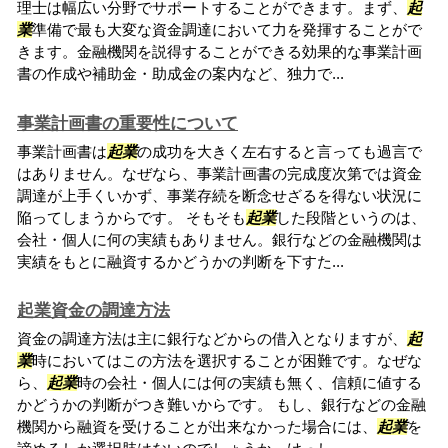
理士は幅広い分野でサポートすることができます。まず、
起
業
準備で最も大変な資金調達において力を発揮することがで
きます。金融機関を説得することができる効果的な事業計画
書の作成や補助金・助成金の案内など、独力で...
事業計画書の重要性について
事業計画書は
起業
の成功を大きく左右すると言っても過言で
はありません。なぜなら、事業計画書の完成度次第では資金
調達が上手くいかず、事業存続を断念せざるを得ない状況に
陥ってしまうからです。 そもそも
起業
した段階というのは、
会社・個人に何の実績もありません。銀行などの金融機関は
実績をもとに融資するかどうかの判断を下すた...
起業資金の調達方法
資金の調達方法は主に銀行などからの借入となりますが、
起
業
時においてはこの方法を選択することが困難です。なぜな
ら、
起業
時の会社・個人には何の実績も無く、信頼に値する
かどうかの判断がつき難いからです。 もし、銀行などの金融
機関から融資を受けることが出来なかった場合には、
起業
を