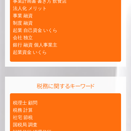
事業計画書 書き方 飲食店
法人化 メリット
事業 融資
制度 融資
起業 自己資金 いくら
会社 独立
銀行 融資 個人事業主
起業資金 いくら
税務に関するキーワード
税理士 顧問
税務 計算
社宅 節税
国税局 調査