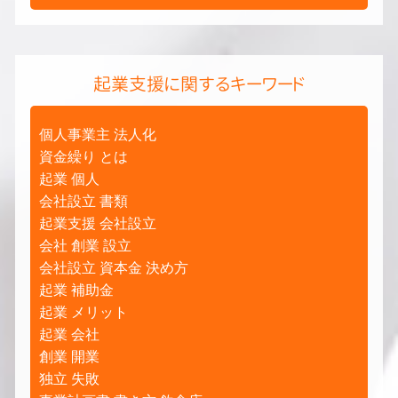
起業支援に関するキーワード
個人事業主 法人化
資金繰り とは
起業 個人
会社設立 書類
起業支援 会社設立
会社 創業 設立
会社設立 資本金 決め方
起業 補助金
起業 メリット
起業 会社
創業 開業
独立 失敗