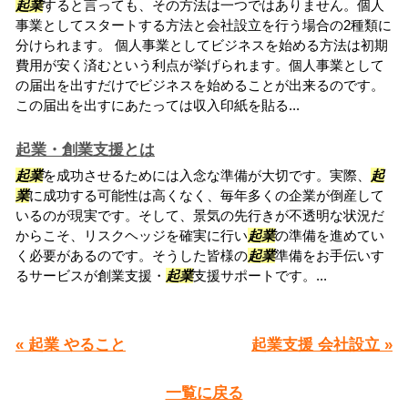
起業
すると言っても、その方法は一つではありません。個人
事業としてスタートする方法と会社設立を行う場合の2種類に
分けられます。 個人事業としてビジネスを始める方法は初期
費用が安く済むという利点が挙げられます。個人事業として
の届出を出すだけでビジネスを始めることが出来るのです。
この届出を出すにあたっては収入印紙を貼る...
起業・創業支援とは
起業
を成功させるためには入念な準備が大切です。実際、
起
業
に成功する可能性は高くなく、毎年多くの企業が倒産して
いるのが現実です。そして、景気の先行きが不透明な状況だ
からこそ、リスクヘッジを確実に行い
起業
の準備を進めてい
く必要があるのです。そうした皆様の
起業
準備をお手伝いす
るサービスが創業支援・
起業
支援サポートです。...
« 起業 やること
起業支援 会社設立 »
一覧に戻る