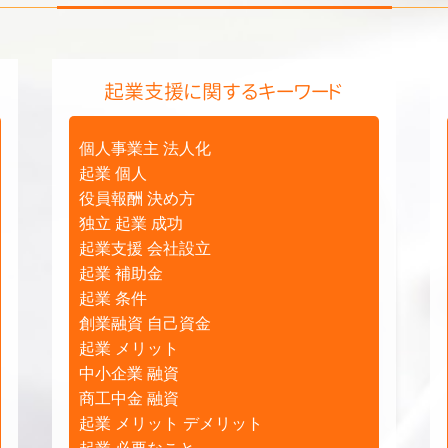
起業支援に関するキーワード
個人事業主 法人化
起業 個人
役員報酬 決め方
独立 起業 成功
起業支援 会社設立
起業 補助金
起業 条件
創業融資 自己資金
起業 メリット
中小企業 融資
商工中金 融資
起業 メリット デメリット