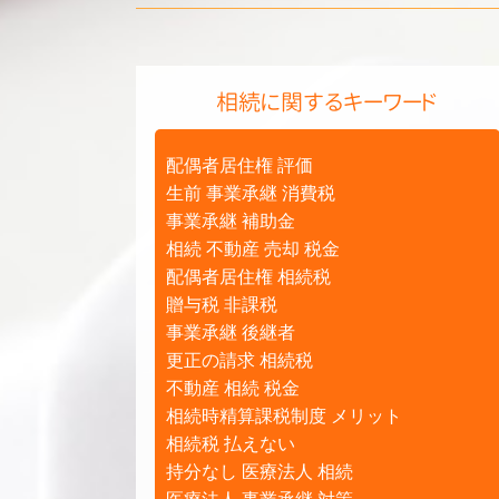
相続に関するキーワード
配偶者居住権 評価
生前 事業承継 消費税
事業承継 補助金
相続 不動産 売却 税金
配偶者居住権 相続税
贈与税 非課税
事業承継 後継者
更正の請求 相続税
不動産 相続 税金
相続時精算課税制度 メリット
相続税 払えない
持分なし 医療法人 相続