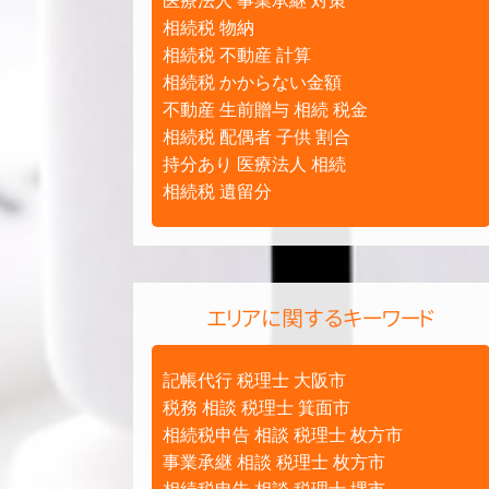
医療法人 事業承継 対策
相続税 物納
相続税 不動産 計算
相続税 かからない金額
不動産 生前贈与 相続 税金
相続税 配偶者 子供 割合
持分あり 医療法人 相続
相続税 遺留分
エリアに関するキーワード
記帳代行 税理士 大阪市
税務 相談 税理士 箕面市
相続税申告 相談 税理士 枚方市
事業承継 相談 税理士 枚方市