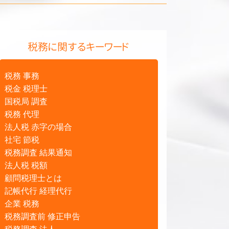
税務に関するキーワード
税務 事務
税金 税理士
国税局 調査
税務 代理
法人税 赤字の場合
社宅 節税
税務調査 結果通知
法人税 税額
顧問税理士とは
記帳代行 経理代行
企業 税務
税務調査前 修正申告