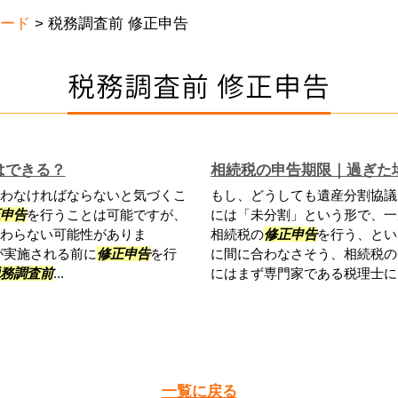
ード
>
税務調査前 修正申告
税務調査前 修正申告
はできる？
相続税の申告期限｜過ぎた
わなければならないと気づくこ
もし、どうしても遺産分割協議
申告
を行うことは可能ですが、
には「未分割」という形で、一
わらない可能性がありま
相続税の
修正申告
を行う、とい
が実施される前に
修正申告
を行
に間に合わなさそう、相続税の
務調査前
...
にはまず専門家である税理士にお
一覧に戻る