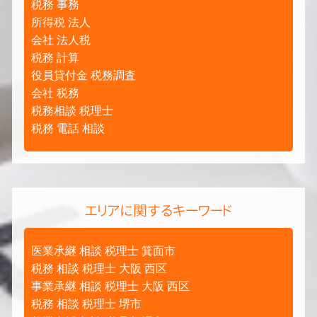
税務 事務
所得税 法人
会社 法人税
税務 計算
役員貸付金 税務調査
会社 税務
税務相談 税理士
税務 電話 相談
エリアに関するキーワード
医業承継 相談 税理士 箕面市
税務 相談 税理士 大阪 西区
事業承継 相談 税理士 大阪 西区
税務 相談 税理士 堺市