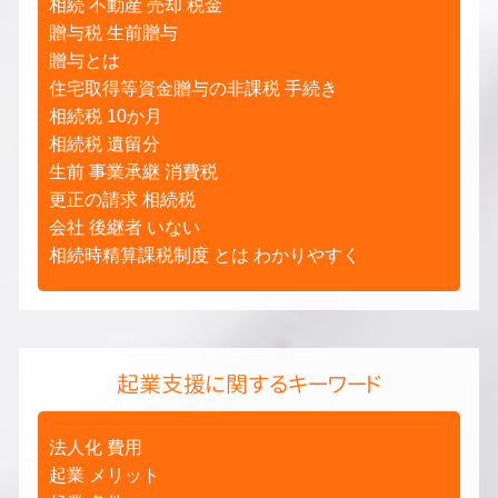
相続 不動産 売却 税金
贈与税 生前贈与
贈与とは
住宅取得等資金贈与の非課税 手続き
相続税 10か月
相続税 遺留分
生前 事業承継 消費税
更正の請求 相続税
会社 後継者 いない
相続時精算課税制度 とは わかりやすく
起業支援に関するキーワード
法人化 費用
起業 メリット