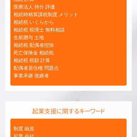
医療法人 持分 評価
相続時精算課税制度 メリット
相続税 いくらから
相続税 税理士 無料相談
生前贈与 土地
相続税 配偶者控除
死亡保険金 相続税
相続税 税額 計算
配偶者居住権 問題点
事業承継 後継者
起業支援に関するキーワード
制度 融資
起業 会社