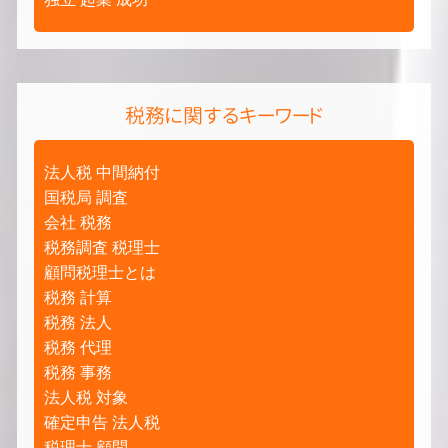
税務に関するキーワード
法人税 中間納付
国税局 調査
会社 税務
税務調査 税理士
顧問税理士とは
税務 計算
税務 法人
税務 代理
税務 事務
法人税 対象
確定申告 法人税
税理士 顧問