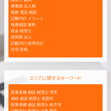
事業税 法人税
税務 電話 相談
記帳代行 メリット
税務相談 無料
税金 税理士
所得税 法人
記帳代行 経理代行
社宅 節税
エリアに関するキーワード
医業承継 相談 税理士 堺市
相続 相談 税理士 箕面市
医業承継 相談 税理士 枚方市
記帳代行 税理士 大阪 西区