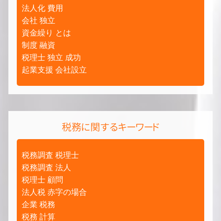
法人化 費用
会社 独立
資金繰り とは
制度 融資
税理士 独立 成功
起業支援 会社設立
税務に関するキーワード
税務調査 税理士
税務調査 法人
税理士 顧問
法人税 赤字の場合
企業 税務
税務 計算