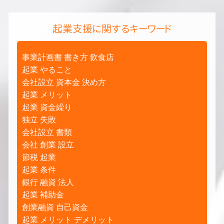
起業支援に関するキーワード
事業計画書 書き方 飲食店
起業 やること
会社設立 資本金 決め方
起業 メリット
起業 資金繰り
独立 失敗
会社設立 書類
会社 創業 設立
節税 起業
起業 条件
銀行 融資 法人
起業 補助金
創業融資 自己資金
起業 メリット デメリット