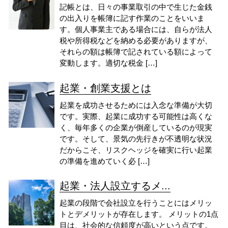
記帳とは、日々の事業取引の中で生じた金銭
の出入りを帳簿に記す作業のことをいいま
す。個人事業主である場合には、自らが法人
税や所得税などを納める必要がありますが、
それらの額は帳簿で記されている額によって
変動します。適切な税金 […]
起業・創業支援とは
起業を成功させるためには入念な準備が大切
です。実際、起業に成功する可能性は高くな
く、毎年多くの企業が倒産しているのが現実
です。そして、景気の先行きが不透明な状況
だからこそ、リスクヘッジを確実に行い起業
の準備を進めていく必 […]
起業・法人設立するメ...
起業の段階で会社設立を行うことにはメリッ
トとデメリットが存在します。 メリットの1点
目は、社会的な信頼度が高いという点です。