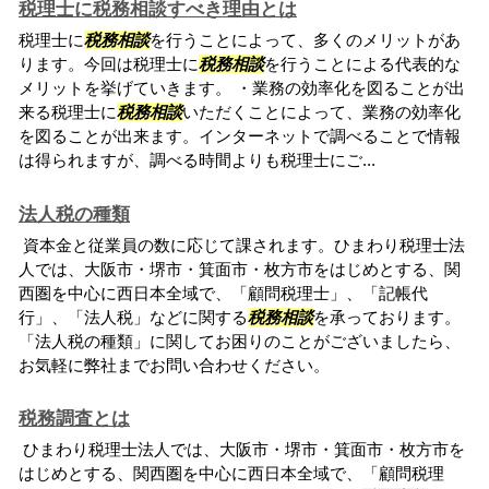
税理士に税務相談すべき理由とは
税理士に
税務相談
を行うことによって、多くのメリットがあ
ります。今回は税理士に
税務相談
を行うことによる代表的な
メリットを挙げていきます。 ・業務の効率化を図ることが出
来る税理士に
税務相談
いただくことによって、業務の効率化
を図ることが出来ます。インターネットで調べることで情報
は得られますが、調べる時間よりも税理士にご...
法人税の種類
資本金と従業員の数に応じて課されます。ひまわり税理士法
人では、大阪市・堺市・箕面市・枚方市をはじめとする、関
西圏を中心に西日本全域で、「顧問税理士」、「記帳代
行」、「法人税」などに関する
税務相談
を承っております。
「法人税の種類」に関してお困りのことがございましたら、
お気軽に弊社までお問い合わせください。
税務調査とは
ひまわり税理士法人では、大阪市・堺市・箕面市・枚方市を
はじめとする、関西圏を中心に西日本全域で、「顧問税理