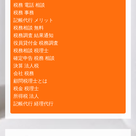
税務 電話 相談
税務 事務
記帳代行 メリット
税務相談 無料
税務調査 結果通知
役員貸付金 税務調査
税務相談 税理士
確定申告 税務 相談
決算 法人税
会社 税務
顧問税理士とは
税金 税理士
所得税 法人
記帳代行 経理代行